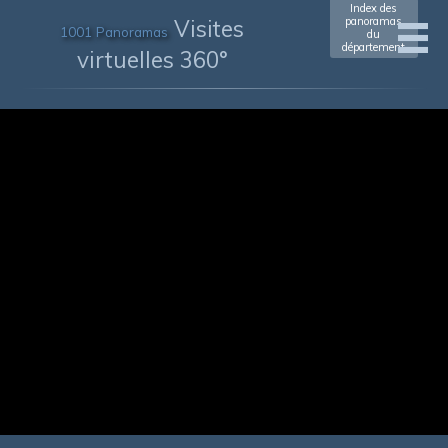
Index des
Visites
panoramas
1001 Panoramas
du
département
virtuelles 360°