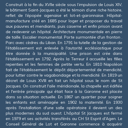
Construit à la fin du XVIIe siècle sous l’impulsion de Louis XIV,
le bâtiment Saint-Jacques a été le témoin d’une riche histoire,
reflet de l’épopée agenaise et lot-et-garonnaise. Hôpital-
manufacture créé en 1685 pour loger et proposer du travail
aux pauvres et mendiants, puis caserne et enfin prison avant
de redevenir un hôpital. Architecture monumentale en pierre
de taille. Escalier monumental. Porte surmontée d'un fronton .
Parc avec cèdres du Liban. En 1791 la tutelle de la gestion de
l'établissement est enlevée à l'autorité ecclésiastique pour
être donnée à la municipalité. Une prison est crée dans
l'établissement en 1792. Après la Terreur il accueille les filles
repenties et les femmes de petite vertu. En 1810 Napoléon
fait de l'établissement le dépôt départemental de mendicité,
pour lutter contre le vagabondage et la mendicité. En 1819 un
décret de Louis XVIII en fait un hôpital sous le nom de St
Jacques. On construit l'aile méridionale, la chapelle est édifiée
et l'entrée principale qui était face à la Garonne est placée
dans sa situation actuelle. En 1867 un quartier pour soigner
les enfants est aménagée en 1902 la maternité. En 1930
après l'installation d'une salle opératoire il devient un des
plus modernes du sud ouest. L’hôpital St Jacques est fermé
en 1979 et ses activités transférés au CH St Esprit d'Agen. Le
Conseil Général de Lot et Garonne commence à acquérir