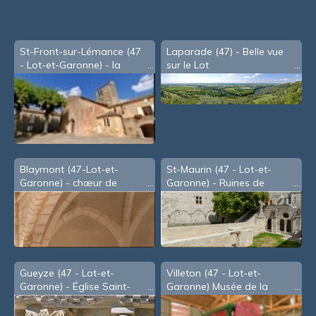
St-Front-sur-Lémance (47
Laparade (47) - Belle vue
- Lot-et-Garonne) - la
sur le Lot
place
Blaymont (47-Lot-et-
St-Maurin (47 - Lot-et-
Garonne) - chœur de
Garonne) - Ruines de
l'église
l'abbaye (2007)
Gueyze (47 - Lot-et-
Villeton (47 - Lot-et-
Garonne) - Église Saint-
Garonne) Musée de la
Barthélémy
Mémoire Paysanne