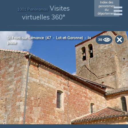
Index des
Visites
panoramas
1001 Panoramas
du
département
virtuelles 360°
St-Front-sur-Lémance (47 - Lot-et-Garonne) - la
38
place