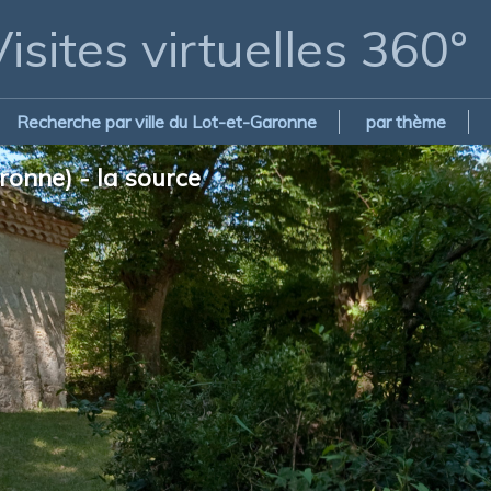
isites virtuelles 360°
Recherche par ville du Lot-et-Garonne
par thème
onne) - la source