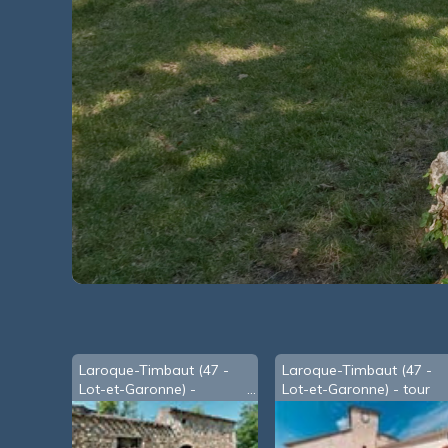
Laroque-Timbaut (47 -
Laroque-Timbaut (47 -
Lot-et-Garonne) -
Lot-et-Garonne) - tour
Bouscat
de l'horloge