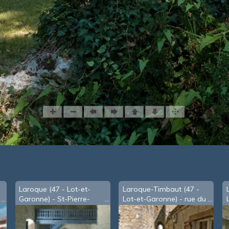
Laroque (47 - Lot-et-
Laroque-Timbaut (47 -
Garonne) - St-Pierre-
Lot-et-Garonne) - rue du
Orival
Lô