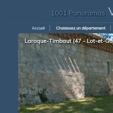
V
1001 Panoramas
Accueil
Choisissez un département
Laroque-Timbaut (47 - Lot-et-Gar