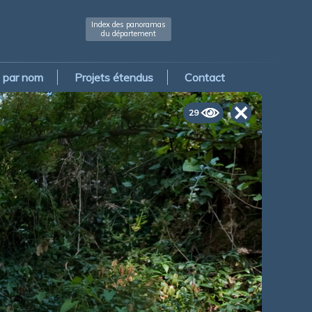
Index des panoramas
du département
par nom
Projets étendus
Contact
29