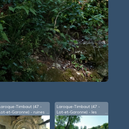
Laroque-Timbaut (47 -
Laroque-Timbaut (47 -
Lot-et-Garonne) - ruines
Lot-et-Garonne) - les
de l'église de Vitrac
lacs