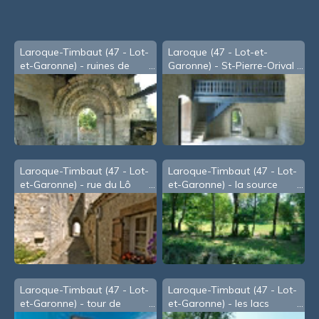
Laroque-Timbaut (47 - Lot-
Laroque (47 - Lot-et-
et-Garonne) - ruines de
Garonne) - St-Pierre-Orival
l'église de Vitrac
Laroque-Timbaut (47 - Lot-
Laroque-Timbaut (47 - Lot-
et-Garonne) - rue du Lô
et-Garonne) - la source
Laroque-Timbaut (47 - Lot-
Laroque-Timbaut (47 - Lot-
et-Garonne) - tour de
et-Garonne) - les lacs
l'horloge