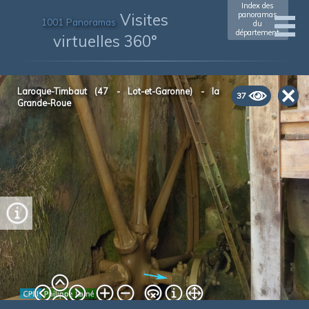
Index des
Visites
panoramas
1001 Panoramas
du
département
virtuelles 360°
xxxxxxxxxxxx
(xxxx)
Laroque-Timbaut (47 - Lot-et-Garonne) - la
37
Grande-Roue