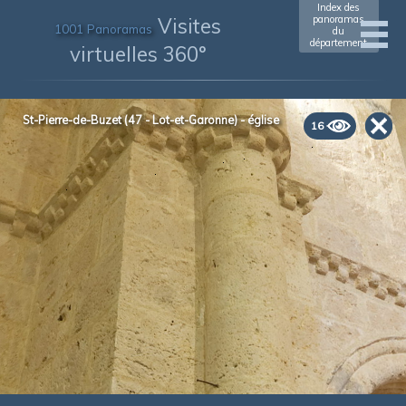
Index des
Visites
panoramas
1001 Panoramas
du
département
virtuelles 360°
St-Pierre-de-Buzet (47 - Lot-et-Garonne) - église
16