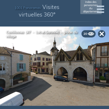
Index des
Visites
panoramas
1001 Panoramas
du
département
virtuelles 360°
Castillonnes (47 - Lot-et-Garonne) - place du
20
village