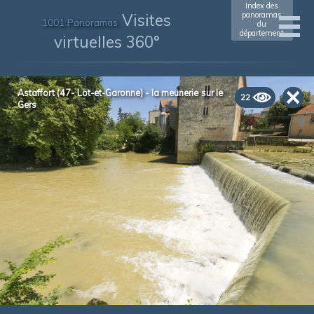
Index des
Visites
panoramas
1001 Panoramas
du
département
virtuelles 360°
Astaffort (47- Lot-et-Garonne) - la meunerie sur le
22
Gers