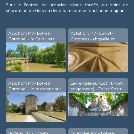
Situé à l'entrée de lÂ’ancien village fortifié, au point de
séparation du Gers en deux, la minoterie fonctionne toujours.
Astaffort (47- Lot-et-
Astaffort (47- Lot-et-
Garonne) - le Gers juste
Garonne) - chapelle et
avant la minoterie
église Ste Geneviève
Astaffort (47- Lot-et-
Le-Temple-sur-Lot (47-lot-
Garonne) - la meunerie sur
et-garonne) - Eglise Saint-
le Gers
Germain
Bazens (47 - Lot-et-
Fongrave (47 - Lot-et-