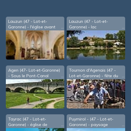
Lauzun (47 - Lot-et-
Lauzun (47 - Lot-et-
Garonne) - l'église avant
Garonne) - lac
restauration
Agen (47- Lot-et-Garonne)
Tournon d'Agenais (47 -
- Sous le Pont-Canal
Lot-et-Garonne) - fête du
Cidre, en Août
Tayrac (47 - Lot-et-
Puymirol - (47 - Lot-et-
Garonne) - église de
Garonne) - paysage
Cambot