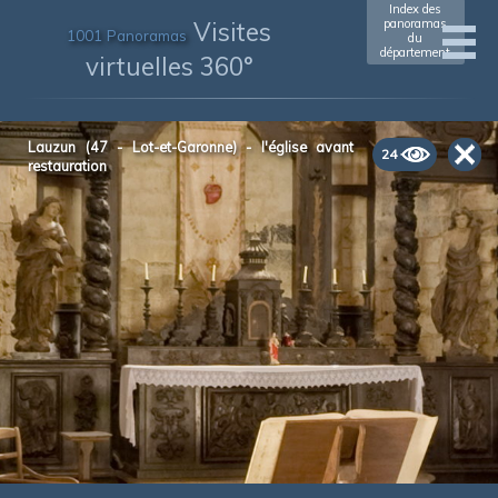
Index des
Visites
panoramas
1001 Panoramas
du
département
virtuelles 360°
Lauzun (47 - Lot-et-Garonne) - l'église avant
24
restauration