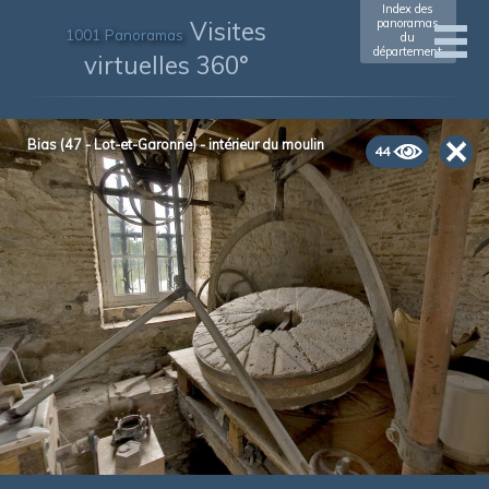
Index des
Visites
panoramas
1001 Panoramas
du
département
virtuelles 360°
Bias (47 - Lot-et-Garonne) - intérieur du moulin
44