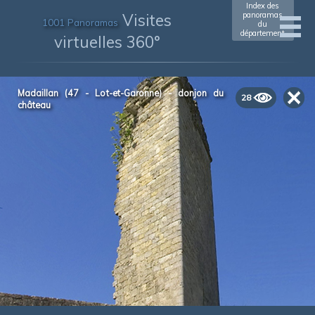
Index des
Visites
panoramas
1001 Panoramas
du
département
virtuelles 360°
Madaillan (47 - Lot-et-Garonne) - donjon du
28
château