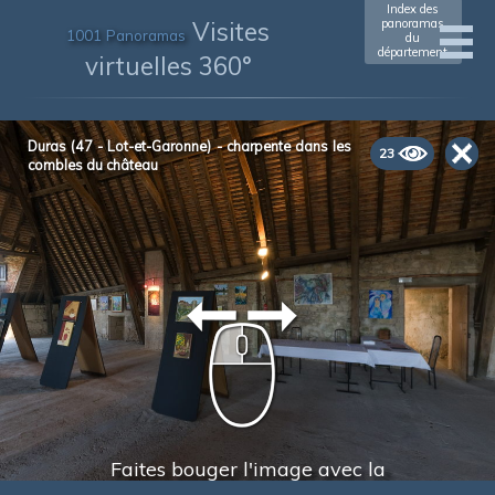
Index des
Visites
panoramas
1001 Panoramas
du
département
virtuelles 360°
Duras (47 - Lot-et-Garonne) - charpente dans les
23
combles du château
Faites bouger l'image avec la