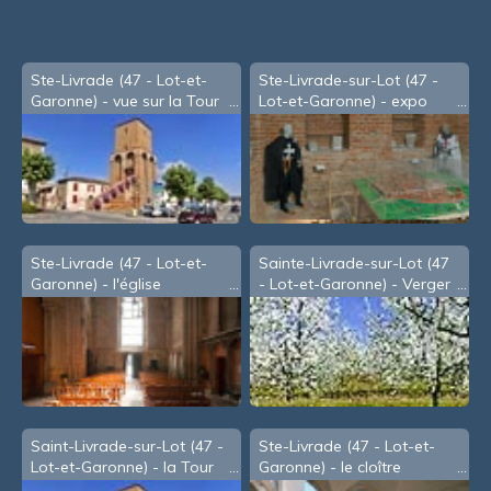
Ste-Livrade (47 - Lot-et-
Ste-Livrade-sur-Lot (47 -
Garonne) - vue sur la Tour
Lot-et-Garonne) - expo
du Rooy
dans la Tour du Rooy
Ste-Livrade (47 - Lot-et-
Sainte-Livrade-sur-Lot (47
Garonne) - l'église
- Lot-et-Garonne) - Verger
de pruniers en fleurs
Saint-Livrade-sur-Lot (47 -
Ste-Livrade (47 - Lot-et-
Lot-et-Garonne) - la Tour
Garonne) - le cloître
du Rooy