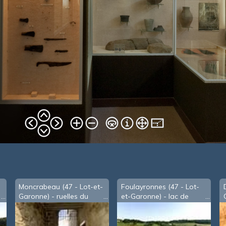
Moncrabeau (47 - Lot-et-
Foulayronnes (47 - Lot-
Garonne) - ruelles du
et-Garonne) - lac de
village
Talives