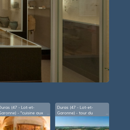
Duras (47 - Lot-et-
Duras (47 - Lot-et-
Garonne) - "cuisine aux
Garonne) - tour du
100 fagots"
château