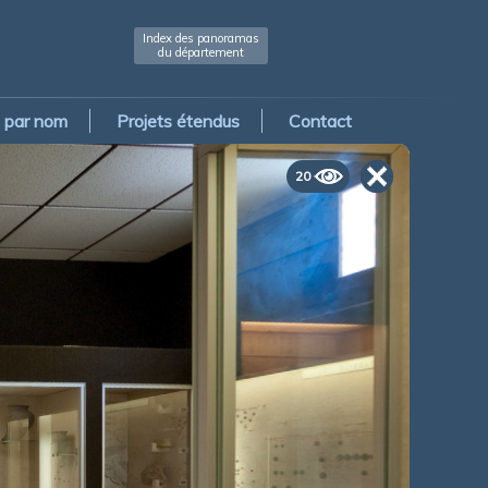
Index des panoramas
du département
par nom
Projets étendus
Contact
20