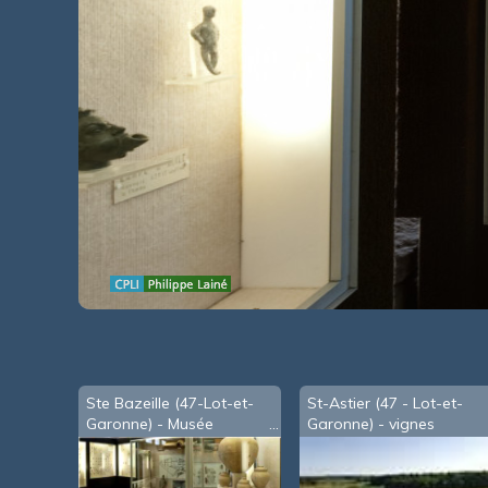
Ste Bazeille (47-Lot-et-
St-Astier (47 - Lot-et-
Garonne) - Musée
Garonne) - vignes
archéologique Larroderie