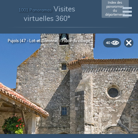
Index des
Visites
panoramas
1001 Panoramas
du
département
virtuelles 360°
Pujols (47 - Lot-et-Garonne) - Place du village
40