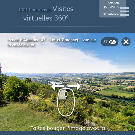
Index des
Visites
panoramas
1001 Panoramas
du
département
virtuelles 360°
Penne d'Agenais (47 - Lot-et-Garonne) - vue sur
37
la vallée du Lot
Faites bouger l'image avec la