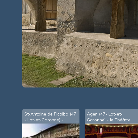
St-Antoine de Ficalba (47
Agen (47- Lot-et-
- Lot-et-Garonne) -
Garonne) - le Théâtre
maison templière
Ducourneau (2012)