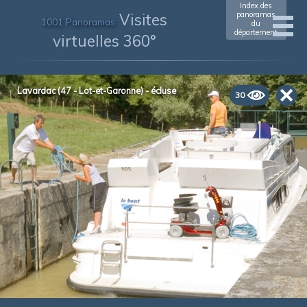
Index des
Visites
panoramas
1001 Panoramas
du
département
virtuelles 360°
Lavardac (47 - Lot-et-Garonne) - écluse
30