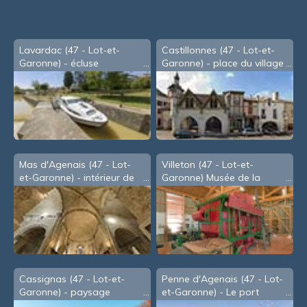
Lavardac (47 - Lot-et-
Castillonnes (47 - Lot-et-
Garonne) - écluse
Garonne) - place du village
Mas d'Agenais (47 - Lot-
Villeton (47 - Lot-et-
et-Garonne) - intérieur de
Garonne) Musée de la
l'église
Mémoire Paysanne
Cassignas (47 - Lot-et-
Penne d'Agenais (47 - Lot-
Garonne) - paysage
et-Garonne) - Le port