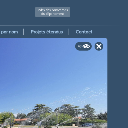
Index des panoramas
du département
par nom
Projets étendus
Contact
43