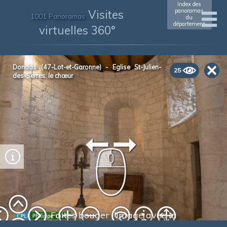
Index des
Visites
panoramas
1001 Panoramas
du
département
virtuelles 360°
xxxxxxxxxxxx
(xxxx)
Dondas (47-Lot-et-Garonne) - Eglise St-Julien-
25
des-Serres: le chœur
Faites bouger l'image avec la