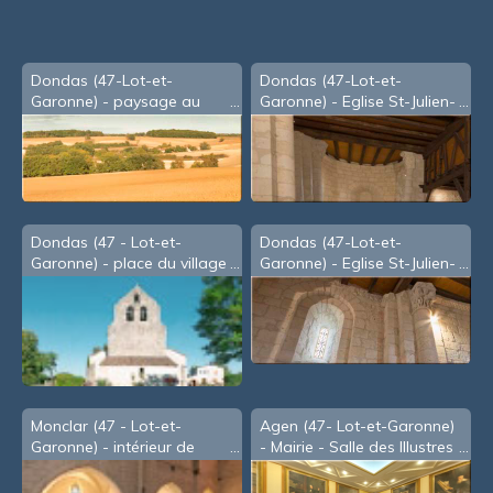
souris
Dondas (47-Lot-et-
Dondas (47-Lot-et-
Garonne) - paysage au
Garonne) - Eglise St-Julien-
lieudit St-Julien
des-Serres: l'entrée
Dondas (47 - Lot-et-
Dondas (47-Lot-et-
Garonne) - place du village
Garonne) - Eglise St-Julien-
des-Serres: le chœur
Monclar (47 - Lot-et-
Agen (47- Lot-et-Garonne)
Garonne) - intérieur de
- Mairie - Salle des Illustres
l'église St Clair
(version 2011)