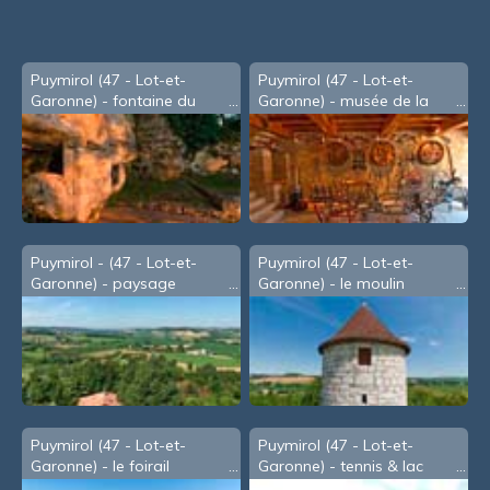
souris
Puymirol (47 - Lot-et-
Puymirol (47 - Lot-et-
Garonne) - fontaine du
Garonne) - musée de la
Rajol
vigne
Puymirol - (47 - Lot-et-
Puymirol (47 - Lot-et-
Garonne) - paysage
Garonne) - le moulin
Puymirol (47 - Lot-et-
Puymirol (47 - Lot-et-
Garonne) - le foirail
Garonne) - tennis & lac