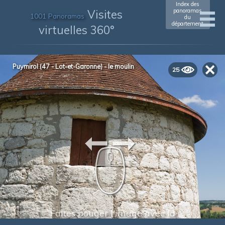
Index des
Visites
panoramas
1001 Panoramas
du
département
virtuelles 360°
Puymirol (47 - Lot-et-Garonne) - le moulin
25
Faites bouger l'image avec la