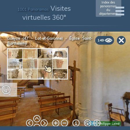
Index des
Visites
panoramas
1001 Panoramas
du
département
virtuelles 360°
Gueyze (47 - Lot-et-Garonne) - Église Saint-
149
Barthélémy