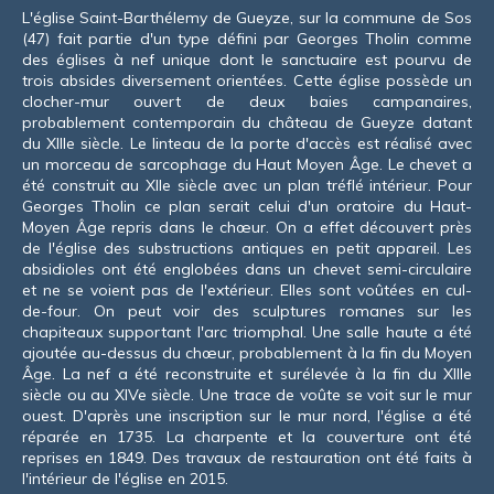
L'église Saint-Barthélemy de Gueyze, sur la commune de Sos
(47) fait partie d'un type défini par Georges Tholin comme
des églises à nef unique dont le sanctuaire est pourvu de
trois absides diversement orientées. Cette église possède un
clocher-mur ouvert de deux baies campanaires,
probablement contemporain du château de Gueyze datant
du XIIIe siècle. Le linteau de la porte d'accès est réalisé avec
un morceau de sarcophage du Haut Moyen Âge. Le chevet a
été construit au XIIe siècle avec un plan tréflé intérieur. Pour
Georges Tholin ce plan serait celui d'un oratoire du Haut-
Moyen Âge repris dans le chœur. On a effet découvert près
de l'église des substructions antiques en petit appareil. Les
absidioles ont été englobées dans un chevet semi-circulaire
et ne se voient pas de l'extérieur. Elles sont voûtées en cul-
de-four. On peut voir des sculptures romanes sur les
chapiteaux supportant l'arc triomphal. Une salle haute a été
ajoutée au-dessus du chœur, probablement à la fin du Moyen
Âge. La nef a été reconstruite et surélevée à la fin du XIIIe
siècle ou au XIVe siècle. Une trace de voûte se voit sur le mur
ouest. D'après une inscription sur le mur nord, l'église a été
réparée en 1735. La charpente et la couverture ont été
reprises en 1849. Des travaux de restauration ont été faits à
l'intérieur de l'église en 2015.