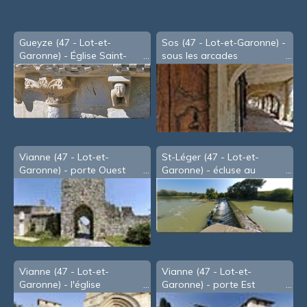
Gueyze (47 - Lot-et-
Sos (47 - Lot-et-Garonne) -
Garonne) - Église Saint-
sous les arcades
Barthélémy
Vianne (47 - Lot-et-
St-Léger (47 - Lot-et-
Garonne) - porte Ouest
Garonne) - écluse au
conflent de la Baïse et la
Garonne (2009)
Vianne (47 - Lot-et-
Vianne (47 - Lot-et-
Garonne) - l'église
Garonne) - porte Est