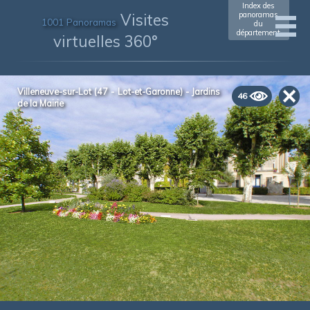
Index des
Visites
panoramas
1001 Panoramas
du
département
virtuelles 360°
Villeneuve-sur-Lot (47 - Lot-et-Garonne) - Jardins
46
de la Mairie