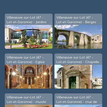
Villeneuve-sur-Lot (47 -
Villeneuve-sur-Lot (47 -
Lot-et-Garonne) - Jardins
Lot-et-Garonne) - Berges
de la Mairie
du Lot, sous le Pont des
Cieutat
Villeneuve-sur-Lot (47 -
Villeneuve-sur-Lot (47 -
Lot-et-Garonne) - Eglise
Lot-et-Garonne) - Chapelle
Sainte Catherine
des Pénitents Blancs (XVIIe
s.)
Villeneuve-sur-Lot (47 -
Villeneuve-sur-Lot (47 -
Lot-et-Garonne) - musée
Lot-et-Garonne) - crue de
de Gajac
Janvier 2009 - c