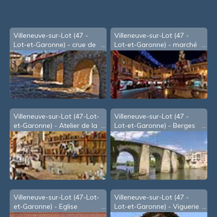
Villeneuve-sur-Lot (47 -
Villeneuve-sur-Lot (47 -
Lot-et-Garonne) - crue de
Lot-et-Garonne) - marché
Janvier 2009 - b
de Noël
Villeneuve-sur-Lot (47-Lot-
Villeneuve-sur-Lot (47 -
et-Garonne) - Atelier de la
Lot-et-Garonne) - Berges
menuiserie Américi
du Lot, sous le Pont des
Cieutat
Villeneuve-sur-Lot (47-Lot-
Villeneuve-sur-Lot (47 -
et-Garonne) - Eglise
Lot-et-Garonne) - Viguerie
Sainte-Catherine: fresque
(Palais de Justice)