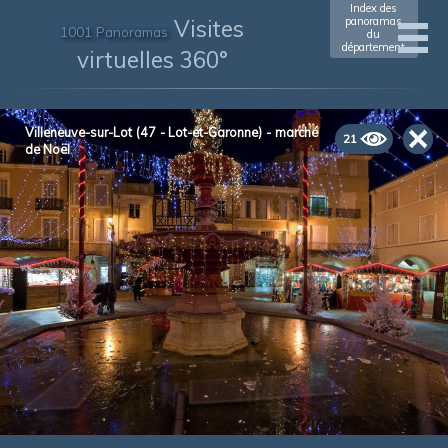
Index des
Visites
panoramas
1001 Panoramas
du
département
virtuelles 360°
Villeneuve-sur-Lot (47 - Lot-et-Garonne) - marché
21
de Noël