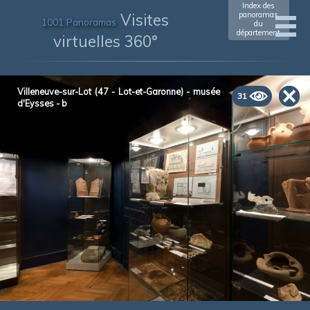
Index des
Visites
panoramas
1001 Panoramas
du
département
virtuelles 360°
Villeneuve-sur-Lot (47 - Lot-et-Garonne) - musée
31
d'Eysses - b