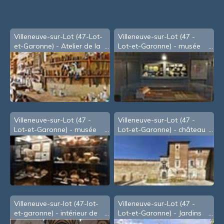
Villeneuve-sur-Lot (47-Lot-
Villeneuve-sur-Lot (47 -
et-Garonne) - Atelier de la
Lot-et-Garonne) - musée
menuiserie Américi
d'Eysses - a
Villeneuve-sur-Lot (47 -
Villeneuve-sur-Lot (47 -
Lot-et-Garonne) - musée
Lot-et-Garonne) - château
d'Eysses - b
de Rogé
Villeneuve-sur-lot (47-lot-
Villeneuve-sur-Lot (47 -
et-garonne) - intérieur de
Lot-et-Garonne) - Jardins
l'église St-Etienne (2003)
de la Mairie