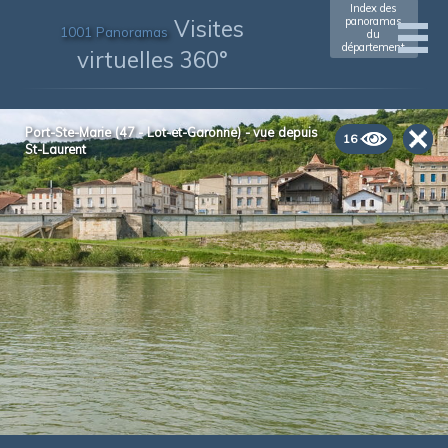
Index des
Visites
panoramas
1001 Panoramas
du
département
virtuelles 360°
Port-Ste-Marie (47 - Lot-et-Garonne) - vue depuis
16
St-Laurent