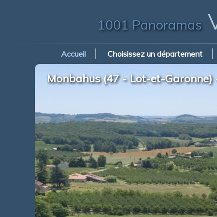
V
1001 Panoramas
Accueil
Choisissez un département
Monbahus (47 - Lot-et-Garonne) 