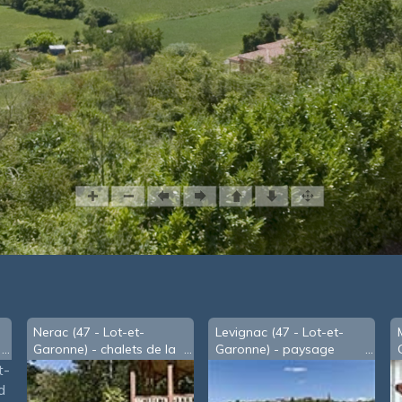
Nerac (47 - Lot-et-
Levignac (47 - Lot-et-
Garonne) - chalets de la
Garonne) - paysage
Garenne