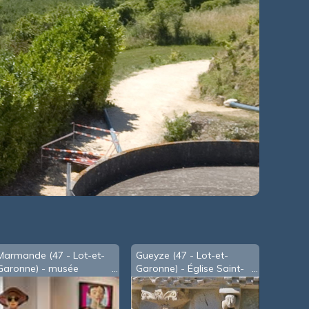
Marmande (47 - Lot-et-
Gueyze (47 - Lot-et-
Garonne) - musée
Garonne) - Église Saint-
Marzelle - Christian
Barthélémy
Rampnoux -B- (2021)