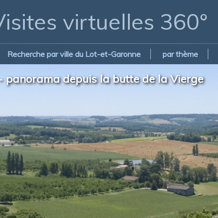
isites virtuelles 360°
Recherche par ville du Lot-et-Garonne
par thème
- panorama depuis la butte de la Vierge