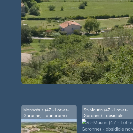
Monbahus (47 - Lot-et-
St-Maurin (47 - Lot-et-
Garonne) - panorama
Garonne) - absidiole
depuis la butte de la
nord (2007)
Vierge