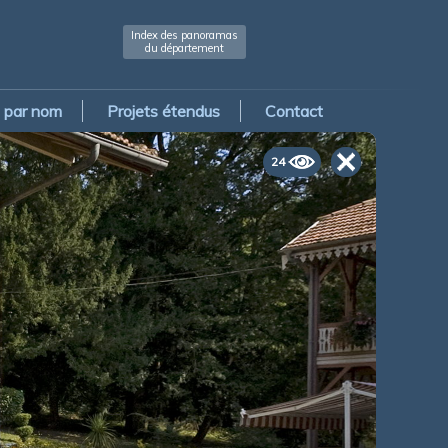
Index des panoramas
du département
par nom
Projets étendus
Contact
24