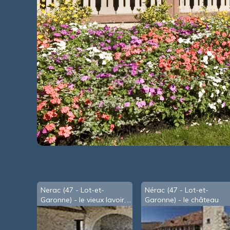
Nerac (47 - Lot-et-
Nérac (47 - Lot-et-
Garonne) - le vieux lavoir,
Garonne) - le château
anciennement les
Henri IV
tanneries