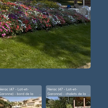
Nerac (47 - Lot-et-
Nerac (47 - Lot-et-
Garonne) - bord de la
Garonne) - chalets de la
Baïse
Garenne