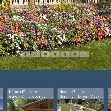
Nerac (47 - Lot-et-
Nerac (47 - Lot-et-
Garonne) - le lavoir de
Garonne) - le pont Vieux
Nazareth
au-dessus de la Baïse