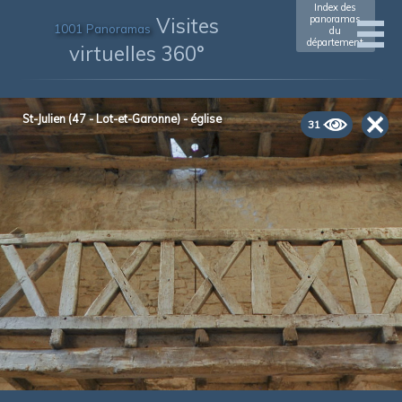
Index des
Visites
panoramas
1001 Panoramas
du
département
virtuelles 360°
St-Julien (47 - Lot-et-Garonne) - église
31