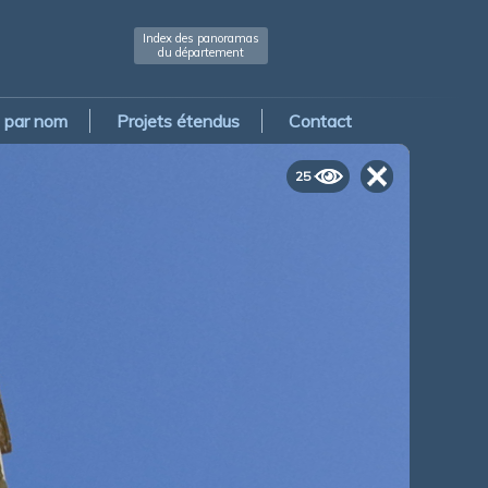
Index des panoramas
du département
par nom
Projets étendus
Contact
25