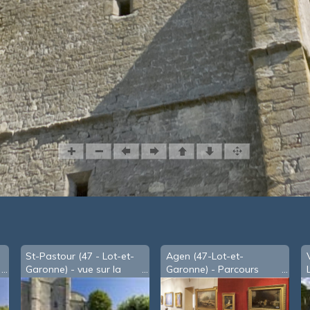
St-Pastour (47 - Lot-et-
Agen (47-Lot-et-
Garonne) - vue sur la
Garonne) - Parcours
vallée
espagnol au Musée
d'Agen - Espace Goya