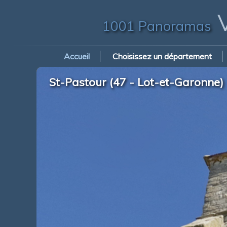
V
1001 Panoramas
Accueil
Choisissez un département
St-Pastour (47 - Lot-et-Garonne) -