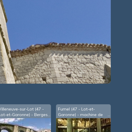
Villeneuve-sur-Lot (47 -
Fumel (47 - Lot-et-
Lot-et-Garonne) - Berges
Garonne) - machine de
du Lot, sous le Pont des
Watt - 5
Cieutat