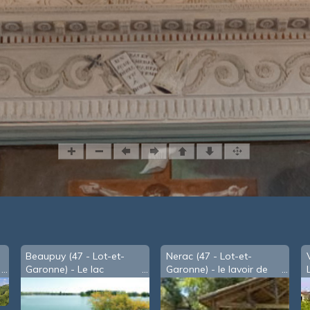
e
Beaupuy (47 - Lot-et-
Nerac (47 - Lot-et-
Garonne) - Le lac
Garonne) - le lavoir de
Nazareth