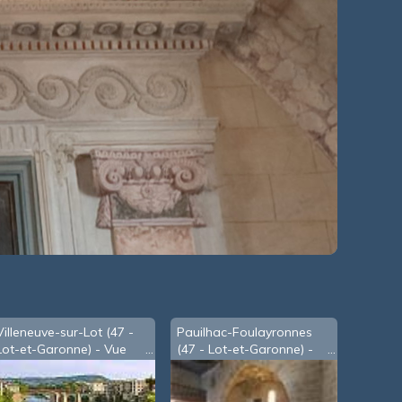
Villeneuve-sur-Lot (47 -
Pauilhac-Foulayronnes
Lot-et-Garonne) - Vue
(47 - Lot-et-Garonne) -
sur le Lot depuis le pont
église St-Jacques - XIIIe
Bastérou
s.