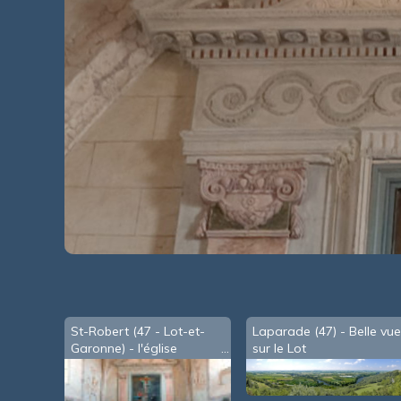
St-Robert (47 - Lot-et-
Laparade (47) - Belle vu
Garonne) - l'église
sur le Lot