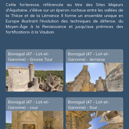
Cette forteresse, référencée au titre des Sites Majeurs
d'Aquitaine, s'élève sur un éperon rocheux entre les vallées de
la Thèze et de la Lémance. Il forme un ensemble unique en
Europe illustrant l'évolution des techniques de défense, du
Moyen-Âge à la Renaissance et jusqu'aux prémices des
fortifications à la Vauban.
Bonaguil (47 - Lot-et-
Bonaguil (47 - Lot-et-
Garonne) - Grosse Tour
Garonne) - terrasse
Bonaguil (47 - Lot-et-
Bonaguil (47 - Lot-et-
Garonne) - cour
Garonne) - four