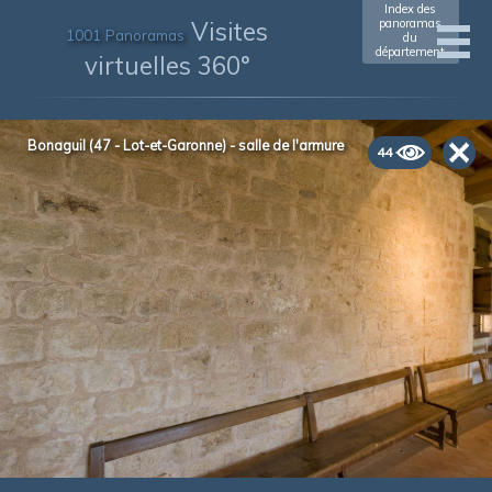
Index des
Visites
panoramas
1001 Panoramas
du
département
virtuelles 360°
Bonaguil (47 - Lot-et-Garonne) - salle de l'armure
44