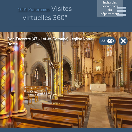
Index des
Visites
panoramas
1001 Panoramas
du
département
virtuelles 360°
Bon-Encontre (47 - Lot-et-Garonne) - église Notre-
23
Dame