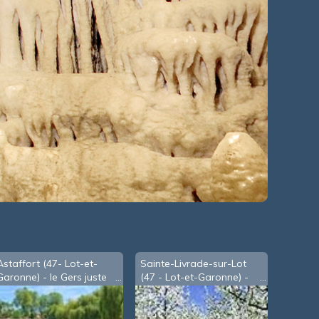
Astaffort (47- Lot-et-
Sainte-Livrade-sur-Lot
Garonne) - le Gers juste
(47 - Lot-et-Garonne) -
avant la minoterie
Verger de pruniers en
fleurs