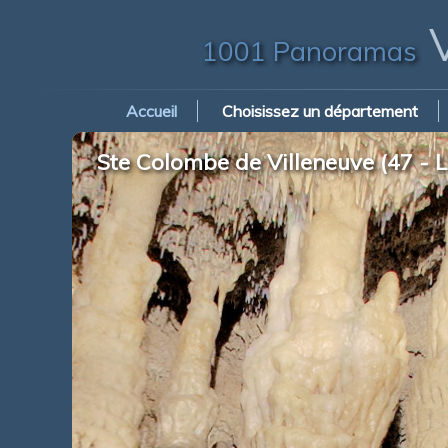
V
1001 Panoramas
Accueil
Choisissez un département
Ste Colombe de Villeneuve (47 - L