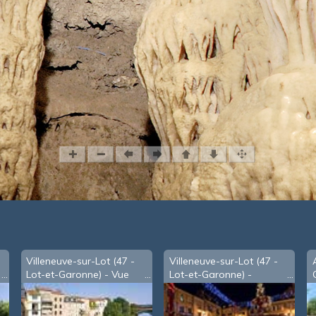
Villeneuve-sur-Lot (47 -
Villeneuve-sur-Lot (47 -
Lot-et-Garonne) - Vue
Lot-et-Garonne) -
sur le Lot depuis le pont
marché de Noël
des Cieutat