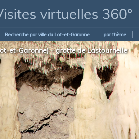
isites virtuelles 360°
Recherche par ville du Lot-et-Garonne
par thème
ot-et-Garonne) - grotte de Lastournelle