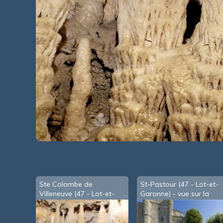
Ste Colombe de
St-Pastour (47 - Lot-et-
Villeneuve (47 - Lot-et-
Garonne) - vue sur la
Garonne) - grotte de
vallée
Lastournelle