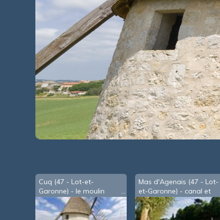
Cuq (47 - Lot-et-
Mas d'Agenais (47 - Lot-
Garonne) - le moulin
et-Garonne) - canal et
Garonne côte-à-côte