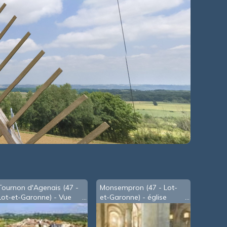
Tournon d'Agenais (47 -
Monsempron (47 - Lot-
Lot-et-Garonne) - Vue
et-Garonne) - église
d'oiseau
romane de Saint-Géraud