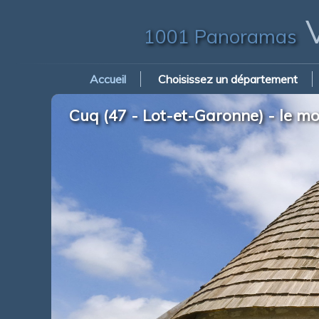
V
1001 Panoramas
Accueil
Choisissez un département
Cuq (47 - Lot-et-Garonne) - le mo