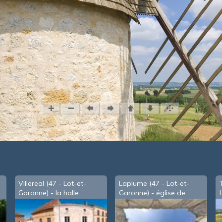
Villereal (47 - Lot-et-
Laplume (47 - Lot-et-
Garonne) - la halle
Garonne) - église de
Cazaux