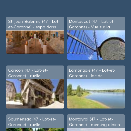
St-Jean-Balerme (47 - Lot-
Montpezat (47 - Lot-et-
et-Garonne) - expo dans
Garonne) - Vue sur la
l'église
Vallée du Lot depuis le
moulin
Cancon (47 - Lot-et-
Lamontjoie (47 - Lot-et-
Garonne) - ruelle
Garonne) - lac de
Lambronne
Soumensac (47 - Lot-et-
Montayral (47 - Lot-et-
Garonne) - ruelle
Garonne) - meeting aérien
de Juillet 2010