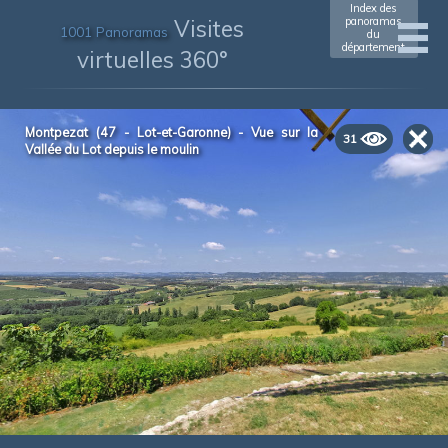
Index des
Visites
panoramas
1001 Panoramas
du
département
virtuelles 360°
Montpezat (47 - Lot-et-Garonne) - Vue sur la
31
Vallée du Lot depuis le moulin