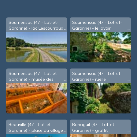
Soumensac (47 - Lot-et-
Soumensac (47 - Lot-et-
Garonne) - lac Lescourroux
Garonne) - le lavoir
Soumensac (47 - Lot-et-
Soumensac (47 - Lot-et-
Garonne) - musée des
Garonne) - ruelle
outils
Beauville (47 - Lot-et-
Bonaguil (47 - Lot-et-
Garonne) - place du village
Garonne) - graffiti