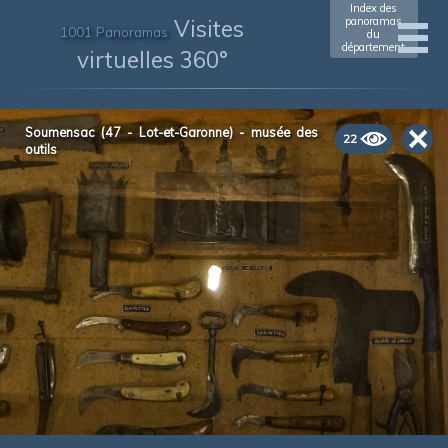
Index des
Visites
panoramas
1001 Panoramas
du
département
virtuelles 360°
Soumensac (47 - Lot-et-Garonne) - musée des
22
outils