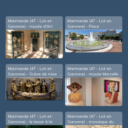
souris
Marmande (47 - Lot-et-
Marmande (47 - Lot-et-
Garonne) - musée d'Art
Garonne) - Place
Sacré
Clémenceau
Marmande (47 - Lot-et-
Marmande (47 - Lot-et-
Garonne) - Scène de mise
Garonne) - musée Marzelle
au tombeau dans la
- Christian Rampnoux -B-
cathédrale
(2021)
Marmande (47 - Lot-et-
Marmande (47 - Lot-et-
Garonne) - le lavoir à la
Garonne) - mosaique du
Filhole
IVe au musée Marzelle