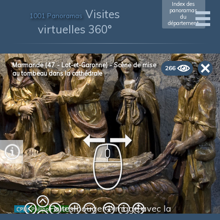
Index des
Visites
panoramas
1001 Panoramas
du
département
virtuelles 360°
xxxxxxxxxxxx
(xxxx)
Marmande (47 - Lot-et-Garonne) - Scène de mise
266
au tombeau dans la cathédrale
Faites bouger l'image avec la