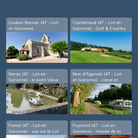
Loubes-Bernac (47 - Lot-
Castelnaud (47 - Lot-et-
et-Garonne)
Garonne) - Golf & Country
Club
Nerac (47 - Lot-et-
Mas d'Agenais (47 - Lot-
Garonne) - le pont Vieux
et-Garonne) - canal et
au-dessus de la Baïse
Garonne côte-à-côte
Fumel (47 - Lot-et-
Puymirol (47 - Lot-et-
Garonne) - vue sur le Lot
Garonne) - musée de la
depuis la mairie
vigne