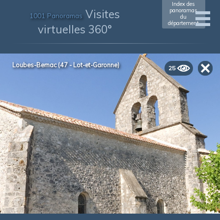
Index des
Visites
panoramas
1001 Panoramas
du
département
virtuelles 360°
Loubes-Bernac (47 - Lot-et-Garonne)
25