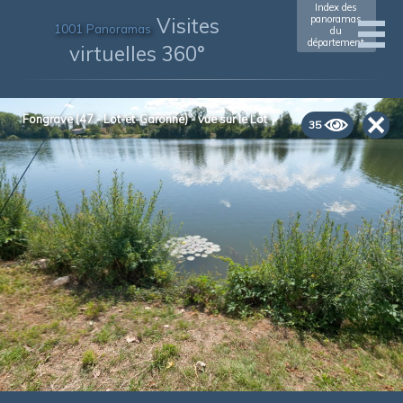
Index des
Visites
panoramas
1001 Panoramas
du
département
virtuelles 360°
Fongrave (47 - Lot-et-Garonne) - vue sur le Lot
35