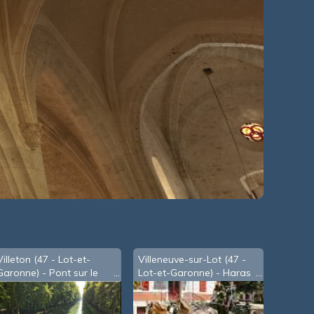
Villeton (47 - Lot-et-
Villeneuve-sur-Lot (47 -
Garonne) - Pont sur le
Lot-et-Garonne) - Haras
canal latéral à la
Nationaux (2002)
Garonne