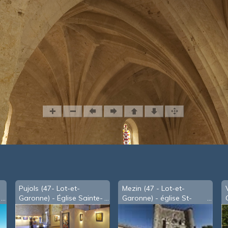
Pujols (47- Lot-et-
Mezin (47 - Lot-et-
Garonne) - Église Sainte-
Garonne) - église St-
Foy transformée en
Jean-Baptiste
espace d'exposition