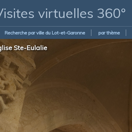
isites virtuelles 360°
Recherche par ville du Lot-et-Garonne
par thème
lise Ste-Eulalie