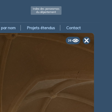
Index des panoramas
du département
par nom
Projets étendus
Contact
26