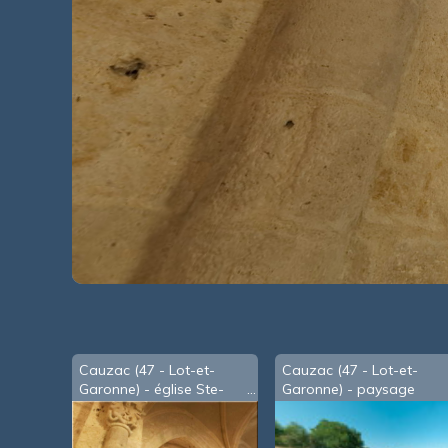
Cauzac (47 - Lot-et-
Cauzac (47 - Lot-et-
Garonne) - église Ste-
Garonne) - paysage
Eulalie