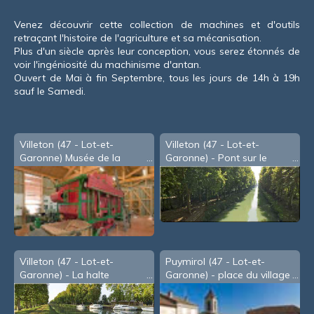
Venez découvrir cette collection de machines et d'outils
retraçant l'histoire de l'agriculture et sa mécanisation.
Plus d'un siècle après leur conception, vous serez étonnés de
voir l'ingéniosité du machinisme d'antan.
Ouvert de Mai à fin Septembre, tous les jours de 14h à 19h
sauf le Samedi.
Villeton (47 - Lot-et-
Villeton (47 - Lot-et-
Garonne) Musée de la
Garonne) - Pont sur le
Mémoire Paysanne
canal latéral à la Garonne
Villeton (47 - Lot-et-
Puymirol (47 - Lot-et-
Garonne) - La halte
Garonne) - place du village
nautique