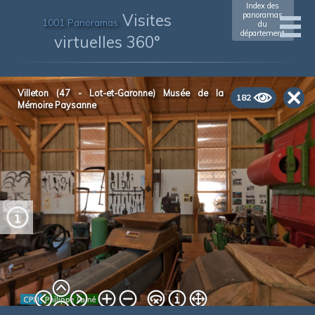
Index des
Visites
panoramas
1001 Panoramas
du
département
virtuelles 360°
xxxxxxxxxxxx
(xxxx)
Villeton (47 - Lot-et-Garonne) Musée de la
182
Mémoire Paysanne