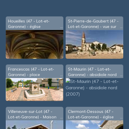
Houeilles (47 - Lot-et-
St-Pierre-de-Gaubert (47 -
Garonne) - église
Lot-et-Garonne) - vue sur
la Garonne
Francescas (47 - Lot-et-
St-Maurin (47 - Lot-et-
Garonne) - place
Garonne) - absidiole nord
(2007)
Villeneuve-sur-Lot (47 -
Clermont-Dessous (47 -
Lot-et-Garonne) - Maison
Lot-et-Garonne) - église
des Associations