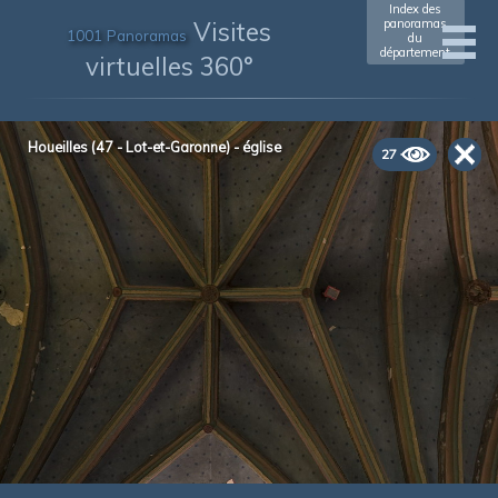
Index des
Visites
panoramas
1001 Panoramas
du
département
virtuelles 360°
Houeilles (47 - Lot-et-Garonne) - église
27