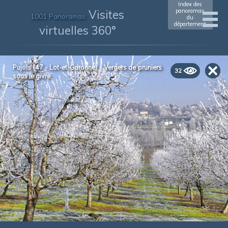
Index des
Visites
panoramas
1001 Panoramas
du
département
virtuelles 360°
Pujols (47 - Lot-et-Garonne) - Vergers de pruniers
32
sous le givre