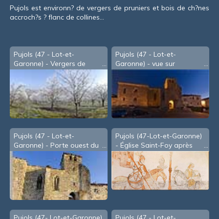
Pujols est environn? de vergers de pruniers et bois de ch?nes
accroch?s ? flanc de collines...
Pujols (47 - Lot-et-
Pujols (47 - Lot-et-
Garonne) - Vergers de
Garonne) - vue sur
pruniers sous le givre
Villeneuve, la nuit
Pujols (47 - Lot-et-
Pujols (47-Lot-et-Garonne)
Garonne) - Porte ouest du
- Église Saint-Foy après
XIIIe siècle
restauration des peintures
murales (2019)
Pujols (47- Lot-et-Garonne)
Pujols (47 - Lot-et-