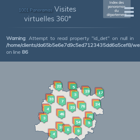
Index des
Visites
panoramas
1001 Panoramas
du
département
virtuelles 360°
Warning
: Attempt to read property "id_det" on null in
/home/clients/da65b5e6e7d9c5ed7123435dd6a5cef8/web
on line
86