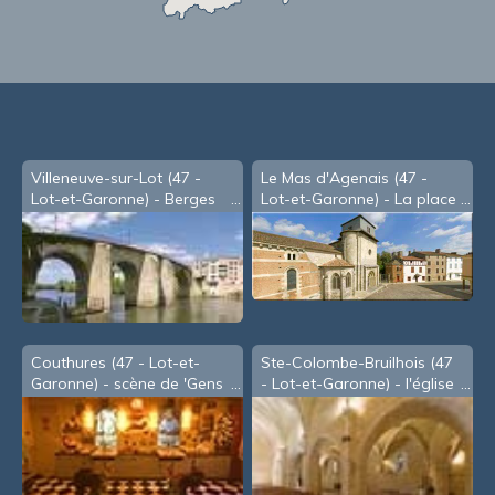
Villeneuve-sur-Lot (47 -
Le Mas d'Agenais (47 -
Lot-et-Garonne) - Berges
Lot-et-Garonne) - La place
du Lot, sous le Pont des
du Marché
Cieutat
Couthures (47 - Lot-et-
Ste-Colombe-Bruilhois (47
Garonne) - scène de 'Gens
- Lot-et-Garonne) - l'église
de Garonne'