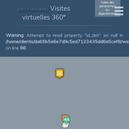
Index des
Visites
panoramas
1001 Panoramas
du
département
virtuelles 360°
Warning
: Attempt to read property "id_det" on null in
/home/clients/da65b5e6e7d9c5ed7123435dd6a5cef8/web
on line
86