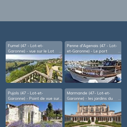
Fumel (47 - Lot-et-
Penne d'Agenais (47 - Lot-
Garonne) - vue sur le Lot
et-Garonne) - Le port
depuis la mairie
Pujols (47 - Lot-et-
Marmande (47- Lot-et-
Garonne) - Point de vue sur
Garonne) - les jardins du
la Vallée du Mail
cloître