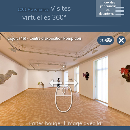
Index des
Visites
panoramas
1001 Panoramas
du
département
virtuelles 360°
Cajarc (46) - Centre d'exposition Pompidou
31
Faites bouger l'image avec la