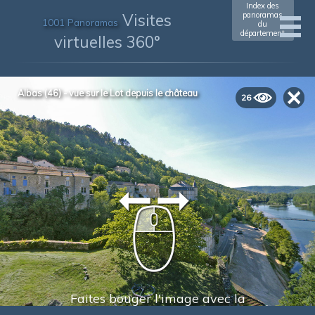
Index des
Visites
panoramas
1001 Panoramas
du
département
virtuelles 360°
Albas (46) - vue sur le Lot depuis le château
26
Faites bouger l'image avec la