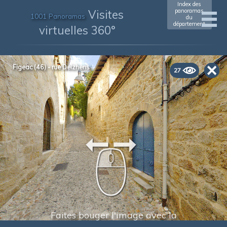
Index des
Visites
panoramas
1001 Panoramas
du
département
virtuelles 360°
Figeac (46) - rue Delzhens
27
Faites bouger l'image avec la