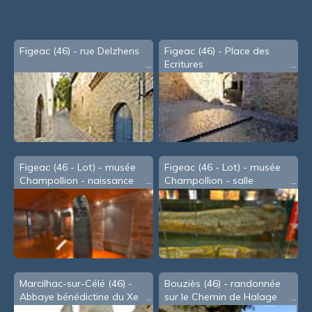
souris
Figeac (46) - rue Delzhens
Figeac (46) - Place des
Ecritures
Figeac (46 - Lot) - musée
Figeac (46 - Lot) - musée
Champollion - naissance
Champollion - salle
des écritures
Champollion
Marcilhac-sur-Célé (46) -
Bouziès (46) - randonnée
Abbaye bénédictine du Xe
sur le Chemin de Halage
s.