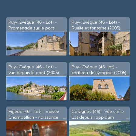
souris
Puy-l'Evêque (46 - Lot) -
Puy-l'Evêque (46 - Lot) -
Promenade sur le port
Ruelle et fontaine (2005)
(2005)
Puy-l'Evêque (46 - Lot) -
Puy-l'Evêque (46-Lot) -
vue depuis le pont (2005)
château de Lychairie (2005)
Figeac (46 - Lot) - musée
Calvignac (46) - Vue sur le
Champollion - naissance
Lot depuis l'oppidum
des écritures
romain