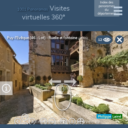
Index des
Visites
panoramas
1001 Panoramas
du
département
virtuelles 360°
Puy-l'Evêque (46 - Lot) - Ruelle et fontaine
(2005)
12
 - 

Faites bouger l'image avec la