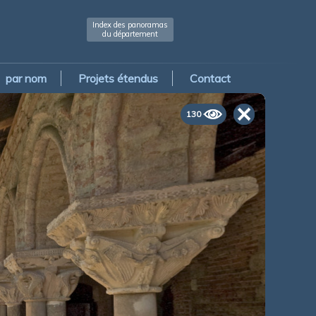
Index des panoramas
du département
par nom
Projets étendus
Contact
130