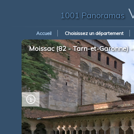
V
1001 Panoramas
Accueil
Choisissez un département
xxxxxxxxxxxx
(xxxx)
Moissac (82 - Tarn-et-Garonne) - 