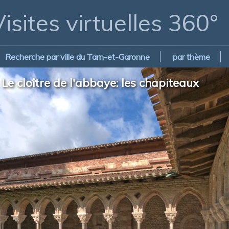
isites virtuelles 360°
Recherche par ville du Tarn-et-Garonne
par thème
Le cloître de l'abbaye: les chapiteaux