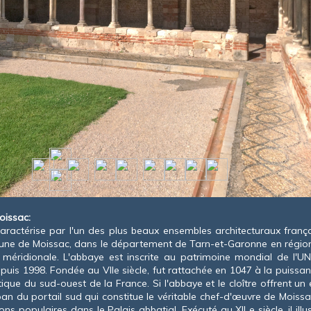
oissac:
aractérise par l'un des plus beaux ensembles architecturaux frança
ne de Moissac, dans le département de Tarn-et-Garonne en région 
méridionale. L'abbaye est inscrite au patrimoine mondial de l'U
puis 1998. Fondée au VII
e
siècle, fut rattachée en 1047 à la puissan
tique du sud-ouest de la France. Si l'abbaye et le cloître offrent
pan du portail sud qui constitue le véritable chef-d'œuvre de Moiss
itions populaires dans le Palais abbatial. Exécuté au XII
e
siècle, il il